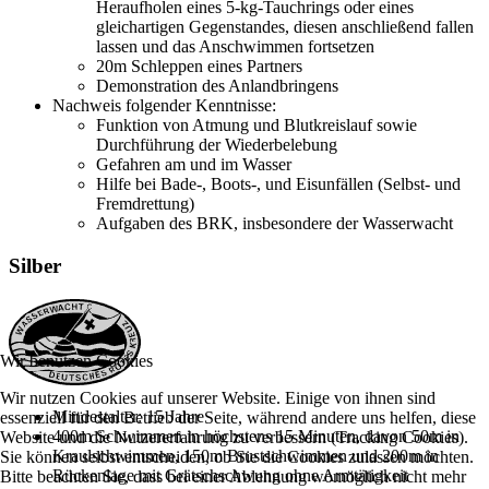
Heraufholen eines 5-kg-Tauchrings oder eines
gleichartigen Gegenstandes, diesen anschließend fallen
lassen und das Anschwimmen fortsetzen
20m Schleppen eines Partners
Demonstration des Anlandbringens
Nachweis folgender Kenntnisse:
Funktion von Atmung und Blutkreislauf sowie
Durchführung der Wiederbelebung
Gefahren am und im Wasser
Hilfe bei Bade-, Boots-, und Eisunfällen (Selbst- und
Fremdrettung)
Aufgaben des BRK, insbesondere der Wasserwacht
Silber
Wir benutzen Cookies
Wir nutzen Cookies auf unserer Website. Einige von ihnen sind
Mindestalter: 15 Jahre
essenziell für den Betrieb der Seite, während andere uns helfen, diese
400m Schwimmen in höchstens 15 Minuten, davon 50m in
Website und die Nutzererfahrung zu verbessern (Tracking Cookies).
Kraulschwimmen, 150m Brustschwimmen und 200m in
Sie können selbst entscheiden, ob Sie die Cookies zulassen möchten.
Rückenlage mit Grätschschwung ohne Armtätigkeit
Bitte beachten Sie, dass bei einer Ablehnung womöglich nicht mehr