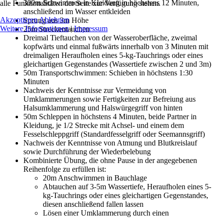
300m Schwimmen in Kleidung in höchstens 12 Minuten,
alle Funktionalitäten der Seite zur Verfügung stehen.
anschließend im Wasser entkleiden
Akzeptieren
Ablehnen
Sprung aus 3m Höhe
Weitere Informationen
|
Impressum
25m Streckentauchen
Dreimal Tieftauchen von der Wasseroberfläche, zweimal
kopfwärts und einmal fußwärts innerhalb von 3 Minuten mit
dreimaligen Heraufholen eines 5-kg-Tauchrings oder eines
gleichartigen Gegenstandes (Wassertiefe zwischen 2 und 3m)
50m Transportschwimmen: Schieben in höchstens 1:30
Minuten
Nachweis der Kenntnisse zur Vermeidung von
Umklammerungen sowie Fertigkeiten zur Befreiung aus
Halsumklammerung und Halswürgegriff von hinten
50m Schleppen in höchstens 4 Minuten, beide Partner in
Kleidung, je 1/2 Strecke mit Achsel- und einem dem
Fesselschleppgriff (Standardfesselgriff oder Seemannsgriff)
Nachweis der Kenntnisse von Atmung und Blutkreislauf
sowie Durchführung der Wiederbelebung
Kombinierte Übung, die ohne Pause in der angegebenen
Reihenfolge zu erfüllen ist:
20m Anschwimmen in Bauchlage
Abtauchen auf 3-5m Wassertiefe, Heraufholen eines 5-
kg-Tauchrings oder eines gleichartigen Gegenstandes,
diesen anschließend fallen lassen
Lösen einer Umklammerung durch einen