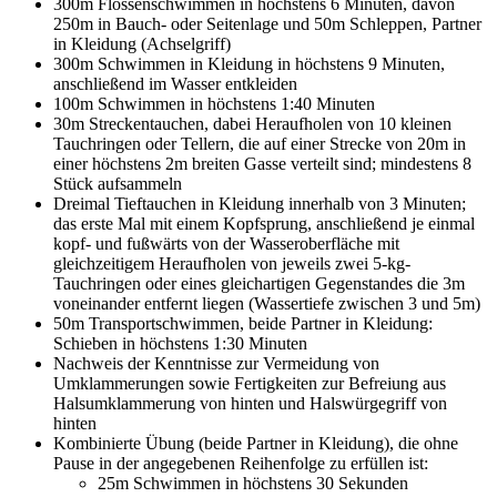
300m Flossenschwimmen in höchstens 6 Minuten, davon
250m in Bauch- oder Seitenlage und 50m Schleppen, Partner
in Kleidung (Achselgriff)
300m Schwimmen in Kleidung in höchstens 9 Minuten,
anschließend im Wasser entkleiden
100m Schwimmen in höchstens 1:40 Minuten
30m Streckentauchen, dabei Heraufholen von 10 kleinen
Tauchringen oder Tellern, die auf einer Strecke von 20m in
einer höchstens 2m breiten Gasse verteilt sind; mindestens 8
Stück aufsammeln
Dreimal Tieftauchen in Kleidung innerhalb von 3 Minuten;
das erste Mal mit einem Kopfsprung, anschließend je einmal
kopf- und fußwärts von der Wasseroberfläche mit
gleichzeitigem Heraufholen von jeweils zwei 5-kg-
Tauchringen oder eines gleichartigen Gegenstandes die 3m
voneinander entfernt liegen (Wassertiefe zwischen 3 und 5m)
50m Transportschwimmen, beide Partner in Kleidung:
Schieben in höchstens 1:30 Minuten
Nachweis der Kenntnisse zur Vermeidung von
Umklammerungen sowie Fertigkeiten zur Befreiung aus
Halsumklammerung von hinten und Halswürgegriff von
hinten
Kombinierte Übung (beide Partner in Kleidung), die ohne
Pause in der angegebenen Reihenfolge zu erfüllen ist:
25m Schwimmen in höchstens 30 Sekunden