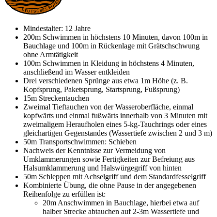
Mindestalter: 12 Jahre
200m Schwimmen in höchstens 10 Minuten, davon 100m in
Bauchlage und 100m in Rückenlage mit Grätschschwung
ohne Armtätigkeit
100m Schwimmen in Kleidung in höchstens 4 Minuten,
anschließend im Wasser entkleiden
Drei verschiedenen Sprünge aus etwa 1m Höhe (z. B.
Kopfsprung, Paketsprung, Startsprung, Fußsprung)
15m Streckentauchen
Zweimal Tieftauchen von der Wasseroberfläche, einmal
kopfwärts und einmal fußwärts innerhalb von 3 Minuten mit
zweimaligem Heraufholen eines 5-kg-Tauchrings oder eines
gleichartigen Gegenstandes (Wassertiefe zwischen 2 und 3 m)
50m Transportschwimmen: Schieben
Nachweis der Kenntnisse zur Vermeidung von
Umklammerungen sowie Fertigkeiten zur Befreiung aus
Halsumklammerung und Halswürgegriff von hinten
50m Schleppen mit Achselgriff und dem Standardfesselgriff
Kombinierte Übung, die ohne Pause in der angegebenen
Reihenfolge zu erfüllen ist:
20m Anschwimmen in Bauchlage, hierbei etwa auf
halber Strecke abtauchen auf 2-3m Wassertiefe und