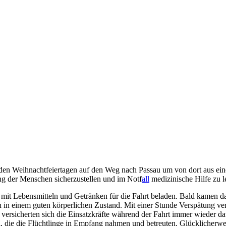
den Weihnachtfeiertagen auf den Weg nach Passau um von dort aus eine
ng der Menschen sicherzustellen und im Notf
all
medizinische Hilfe zu le
mit Lebensmitteln und Getränken für die Fahrt beladen. Bald kamen dan
n einem guten körperlichen Zustand. Mit einer Stunde Verspätung verli
rsicherten sich die Einsatzkräfte während der Fahrt immer wieder dav
ei, die die Flüchtlinge in Empfang nahmen und betreuten. Glücklicherwe