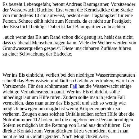
Es besteht Lebensgefahr, betont Andreas Baumgartner, Vorsitzender
der Wasserwacht Buchloe. Erst wenn die Kerneisdicke eine Stärke
von mindestens 10 cm aufweist, besteht eine Tragfähigkeit für eine
Person. Schnee zählt nicht zum Kerneis, da er nicht zur Festigkeit
der Eisschicht beiträgt. Dabei ist laut Baumgartner zu beachten
, auch wenn das Eis am Rand schon dick genug ist, heißt das nicht,
dass es überall Menschen tragen kann. Viele der Weiher werden von
Grundwasserquellen gespeist. Diese unsichtbaren Zuflüsse führen
zu einer Schwächung der Eisdecke.
Wer ins Eis einbricht, verliert bei den niedrigen Wassertemperaturen
schnell das Bewusstsein und läuft so Gefahr zu ertrinken, warnt der
Vorsitzende. Für den schlimmsten F
all
hat die Wasserwacht einige
wichtige Verhaltensregeln parat. Wer ins Eis einbricht, sollte
unbedingt laut um Hilfe rufen. Zudem sollte man in jedem Fall
vermeiden, dass man unter das Eis gerät und sich so wenig wie
möglich bewegen um möglichst wenig Körpertemperatur zu
verlieren. Zeugen eines solchen Unfalls sollten sofort Hilfe über die
Notrufnummer 112 holen und die eingebrochene Person beruhigen.
Sofern es möglich ist die Rettung von Land aus durchführen. Der
direkte Kontakt zum Verunglückten ist zu vermeiden, damit man
nicht selbst in Gefahr geraten. Nach Möglichkeit Äste,