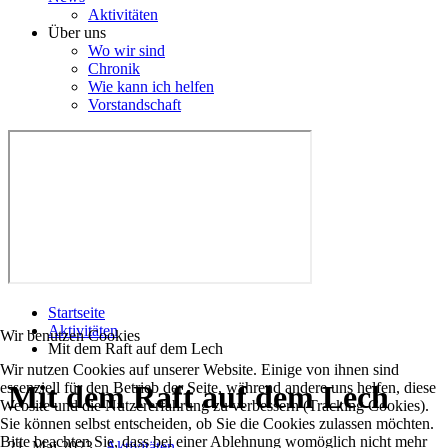
Aktivitäten
Über uns
Wo wir sind
Chronik
Wie kann ich helfen
Vorstandschaft
Startseite
Aktivitäten
Wir benutzen Cookies
Mit dem Raft auf dem Lech
Wir nutzen Cookies auf unserer Website. Einige von ihnen sind
essenziell für den Betrieb der Seite, während andere uns helfen, diese
Mit dem Raft auf dem Lech
Website und die Nutzererfahrung zu verbessern (Tracking Cookies).
Sie können selbst entscheiden, ob Sie die Cookies zulassen möchten.
Bitte beachten Sie, dass bei einer Ablehnung womöglich nicht mehr
21. Mai 2023
-
Aktivitäten