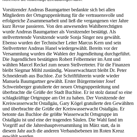
Vorsitzender Andreas Baumgartner bedankte sich bei allen
Mitgliedern der Ortsgruppenleitung für die vertrauensvolle und
erfolgreiche Zusammenarbeit und ließ die vergangenen vier Jahre
kurz Revue passieren. Von den anwesenden Wahlberechtigten
wurde Andreas Baumgartner als Vorsitzender bestätigt. Als
stellvertretende Vorsitzende wurde Sonja Singer neu gewählt.
Ebenso wurden der Technischer Leiter Marcus Kern und sein
Stellvertreter Andreas Hanel wiedergewählt. Bereits vor der
Versammlung wurden die Wahlen der Jugendleitung durchgeführt.
Die Jugendlichen bestätigten Robert Felbermeier im Amt und
wählten Marcel Reckel zum neuen Stellvertreter. Für die Finanzen
bleibt Siegmar Möhl zuständig. Wasserwachtarzt bleibt Dr. Peter
Schneiderath aus Buchloe. Zur Schriftführerin wurde wieder
Manuela Baumgartner gewählt. Erster Bürgermeister Josef
Schweinberger gratulierte der neuen Ortsgruppenleitung und
überbrachte die Grüße der Stadt Buchloe. Er ist stolz darauf so eine
schlagkräftige Ortgruppe am Ort zu haben. Der Vorsitzende der
Kreiswasserwacht Ostallgäu, Gary Kögel gratulierte den Gewählten
und überbrachte die Grüße der Kreiswasserwacht Ostallgäu. Er
betonte das Buchloe die größte Wasserwacht Ortsgruppe im
Ostallgäu ist und eine der tragenden Säulen. Die Wahl fand im
Vorgriff auf die Jahreshauptversammlung im März statt, da in
diesem Jahr auch die anderen Verbandsebenen im Roten Kreuz
gewählt werden.