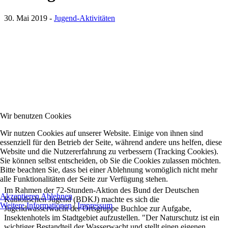
30. Mai 2019
-
Jugend-Aktivitäten
Wir benutzen Cookies
Wir nutzen Cookies auf unserer Website. Einige von ihnen sind
essenziell für den Betrieb der Seite, während andere uns helfen, diese
Website und die Nutzererfahrung zu verbessern (Tracking Cookies).
Sie können selbst entscheiden, ob Sie die Cookies zulassen möchten.
Bitte beachten Sie, dass bei einer Ablehnung womöglich nicht mehr
alle Funktionalitäten der Seite zur Verfügung stehen.
Im Rahmen der 72-Stunden-Aktion des Bund der Deutschen
Akzeptieren
Ablehnen
Katholischen Jugend (BDKJ) machte es sich die
Weitere Informationen
|
Impressum
Jugendwasserwacht der Ortsgruppe Buchloe zur Aufgabe,
Insektenhotels im Stadtgebiet aufzustellen. "Der Naturschutz ist ein
wichtiger Bestandteil der Wasserwacht und stellt einen eigenen