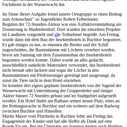
Fachdienst in der Wasserwacht dar.
Im Sinne dieser Aufgabe leistet unsere Ortsgruppe so einen Beitrag
zum Artenschutz" so Jugendleiter Robert Felbermeier.
Beginnn der 72-Stunden-Aktion war eine Auftaktveranstaltung am
Donnerstag in Marktoberdorf. Dort wurden die einzelnen Projekte
im Landkreis vorgestellt und
all
e Teilnehmer begrüßt. Am Freitag
wurde dann mit dem Bau der Insektenhotels in Buchloe begonnen.
Es gab einiges zu tun, so mussten die Bretter und der Schilf
zugeschnitten, die Baumstämme mit Löchern versehen werden,
bevor am Samstag mit dem Zusammenbau der Insektenhotels
begonnen werden konnte. Dabei wurde an alles gedacht,
ausschließlich natürliche Materialien verwendet, das Insektenhotel
nicht bemalt oder lackiert und sogar die Löcher in den
Baumstämmen mit Pfeifenreiniger gereinigt und ausgesaugt, da
sonst die Tiere nicht in dem Hotel einziehen.
So konnten drei eigens geplante Insektenhotels von der Jugend der
Wasserwacht mit Unterstützung der Gruppenleiter und einiger
Aktive binnen 72 Stunden gebaut und im Stadtgebiet aufgestellt
werden. Ein Hotel findet am Rathaus seinen neuen Platz, eines an
der Rettungswache in Buchloe und ein weiteres auf dem Radweg
zwischen Buchloe und Hinsollen.
Martin Mayer vom Pfarrheim in Buchloe lobte am Freitag das
Engagement der Kinder und lud alle Helfer als Dank auf eine
Runde Eis ein. Bei der Übergabe am Sonntag dankte auch Heidrun