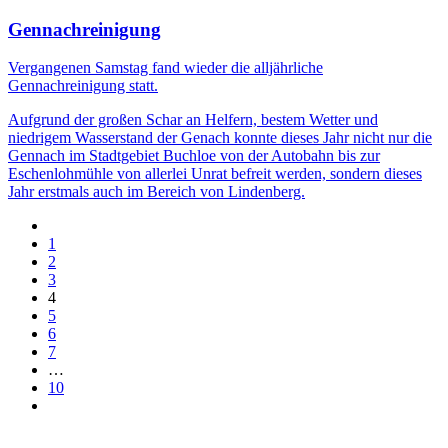
Gennachreinigung
Vergangenen Samstag fand wieder die alljährliche
Gennachreinigung statt.
Aufgrund der großen Schar an Helfern, bestem Wetter und
niedrigem Wasserstand der Genach konnte dieses Jahr nicht nur die
Gennach im Stadtgebiet Buchloe von der Autobahn bis zur
Eschenlohmühle von allerlei Unrat befreit werden, sondern dieses
Jahr erstmals auch im Bereich von Lindenberg.
1
2
3
4
5
6
7
…
10