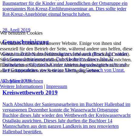
Baumgartner für die Kinder und Jugendlichen der Ortsgruppe ein
sogenanntes Rot-Kreuz-Einführungsseminar an. Dies sollte jeder
Rot-Kreuz-Angehörige einmal besucht haben.
28. April 2019
Wir benutzen Cookies
Gennachreinigung
Wir nutzen Cookies auf unserer Website. Einige von ihnen sind
essenziell für den Betrieb der Seite, während andere uns helfen, diese
Ganz im Zeichen des Naturschutzes fand auch dieses Jahr wieder
Website und die Nutzererfahrung zu verbessern (Tracking Cookies).
die Gennachreinigung statt. Dabei befreiten dieses Jahr 32
Sie können selbst entscheiden, ob Sie die Cookies zulassen möchten.
Teilnehmer, größtenteils Kinder unserer Jugendwasserwacht und
Bitte beachten Sie, dass bei einer Ablehnung womöglich nicht mehr
ihre Gruppenleiter, sowie einige Eltern, die Gennach von Unrat.
alle Funktionalitäten der Seite zur Verfügung stehen.
17. März 2019
Akzeptieren
Ablehnen
Weitere Informationen
|
Impressum
Kreiswettbewerb 2019
Nach Abschluss der Sanierungsarbeiten im Buchloer Hallenbad im
vergangenen Dezember konnte die Wasserwacht Ortsgruppe
Buchloe dieses Jahr wieder den Wettbewerb der Kreiswasserwacht
Ostallgäu ausrichten. Dieses Jahr durften die Buchloer 14
Mannschaften aus dem ganzen Landkreis im neu renovierten
Hallenbad begrüßen.