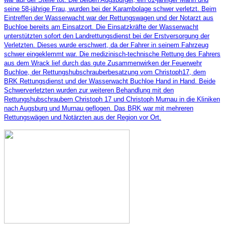
seine 58-jährige Frau, wurden bei der Karambolage schwer verletzt. Beim
Eintreffen der Wasserwacht war der Rettungswagen und der Notarzt aus
Buchloe bereits am Einsatzort. Die Einsatzkräfte der Wasserwacht
unterstützten sofort den Landrettungsdienst bei der Erstversorgung der
Verletzten. Dieses wurde erschwert, da der Fahrer in seinem Fahrzeug
schwer eingeklemmt war. Die medizinisch-technische Rettung des Fahrers
aus dem Wrack lief durch das gute Zusammenwirken der Feuerwehr
Buchloe, der Rettungshubschrauberbesatzung vom Christoph17, dem
BRK Rettungsdienst und der Wasserwacht Buchloe Hand in Hand. Beide
Schwerverletzten wurden zur weiteren Behandlung mit den
Rettungshubschraubern Christoph 17 und Christoph Murnau in die Kliniken
nach Augsburg und Murnau geflogen. Das BRK war mit mehreren
Rettungswägen und Notärzten aus der Region vor Ort.