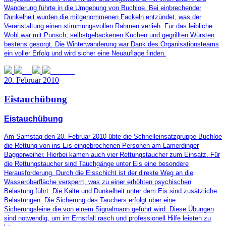
Wanderung führte in die Umgebung von Buchloe. Bei einbrechender
Dunkelheit wurden die mitgenommenen Fackeln entzündet, was der
Veranstaltung einen stimmungsvollen Rahmen verlieh. Für das leibliche
Wohl war mit Punsch, selbstgebackenen Kuchen und gegrillten Würsten
bestens gesorgt. Die Winterwanderung war Dank des Organisationsteams
ein voller Erfolg und wird sicher eine Neuauflage finden.
20. Februar 2010
Eistauchübung
Eistauchübung
Am Samstag den 20. Februar 2010 übte die Schnelleinsatzgruppe Buchloe
die Rettung von ins Eis eingebrochenen Personen am Lamerdinger
Baggerweiher. Hierbei kamen auch vier Rettungstaucher zum Einsatz. Für
die Rettungstaucher sind Tauchgänge unter Eis eine besondere
Herausforderung. Durch die Eisschicht ist der direkte Weg an
die
Wasseroberfläche versperrt, was zu einer erhöhten psychischen
Belastung führt. Die Kälte und Dunkelheit unter dem Eis sind zusätzliche
Belastungen.
Die Sicherung des Tauchers erfolgt über eine
Sicherungsleine die von einem Signalmann geführt wird. Diese Übungen
sind notwendig, um im Ernstfall rasch und professionell Hilfe leisten zu