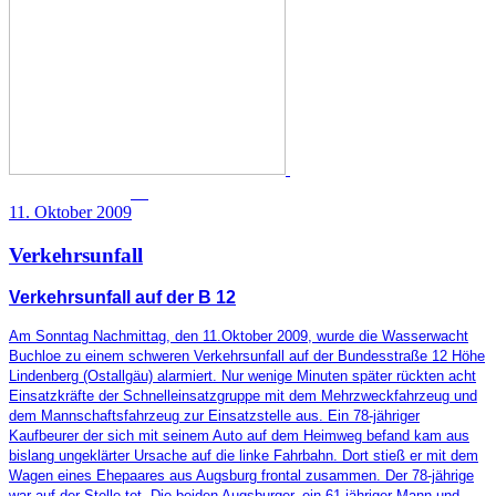
11. Oktober 2009
Verkehrsunfall
Verkehrsunfall auf der B 12
Am Sonntag Nachmittag, den 11.Oktober 2009, wurde die Wasserwacht
Buchloe zu einem schweren Verkehrsunfall auf der Bundesstraße 12 Höhe
Lindenberg (Ostallgäu) alarmiert. Nur wenige Minuten später rückten acht
Einsatzkräfte der Schnelleinsatzgruppe mit dem Mehrzweckfahrzeug und
dem Mannschaftsfahrzeug zur Einsatzstelle aus. Ein 78-jähriger
Kaufbeurer der sich mit seinem Auto auf dem Heimweg befand kam aus
bislang ungeklärter Ursache auf die linke Fahrbahn. Dort stieß er mit dem
Wagen eines Ehepaares aus Augsburg frontal zusammen. Der 78-jährige
war auf der Stelle tot. Die beiden Augsburger, ein 61-jähriger Mann und