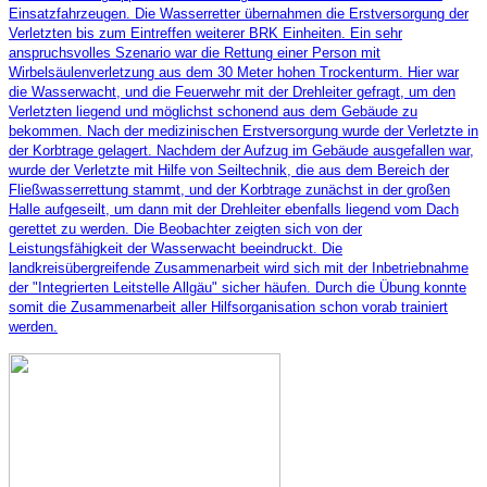
Einsatzfahrzeugen. Die Wasserretter übernahmen die Erstversorgung der
Verletzten bis zum Eintreffen weiterer BRK Einheiten. Ein sehr
anspruchsvolles Szenario war die Rettung einer Person mit
Wirbelsäulenverletzung aus dem 30 Meter hohen Trockenturm. Hier war
die Wasserwacht, und die Feuerwehr mit der Drehleiter gefragt, um den
Verletzten liegend und möglichst schonend aus dem Gebäude zu
bekommen. Nach der medizinischen Erstversorgung wurde der Verletzte in
der Korbtrage gelagert. Nachdem der Aufzug im Gebäude ausgefallen war,
wurde der Verletzte mit Hilfe von Seiltechnik, die aus dem Bereich der
Fließwasserrettung stammt, und der Korbtrage zunächst in der großen
Halle aufgeseilt, um dann mit der Drehleiter ebenfalls liegend vom Dach
gerettet zu werden. Die Beobachter zeigten sich von der
Leistungsfähigkeit der Wasserwacht beeindruckt. Die
landkreisübergreifende Zusammenarbeit wird sich mit der Inbetriebnahme
der "Integrierten Leitstelle Allgäu" sicher häufen. Durch die Übung konnte
somit die Zusammenarbeit aller Hilfsorganisation schon vorab trainiert
werden.