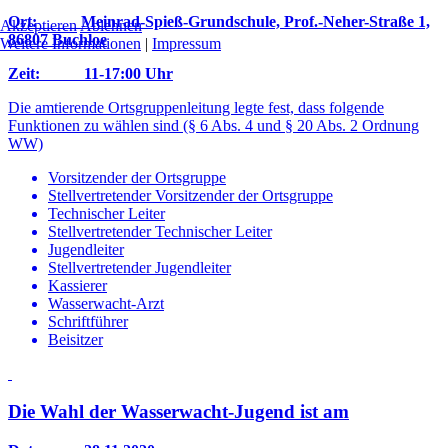
Ort: Meinrad-Spieß-Grundschule, Prof.-Neher-Straße 1,
Akzeptieren
Ablehnen
86807 Buchloe
Weitere Informationen
|
Impressum
Zeit: 11-17:00 Uhr
Die amtierende Ortsgruppenleitung legte fest, dass folgende
Funktionen zu wählen sind (§ 6 Abs. 4 und § 20 Abs. 2 Ordnung
WW)
Vorsitzender der Ortsgruppe
Stellvertretender Vorsitzender der Ortsgruppe
Technischer Leiter
Stellvertretender Technischer Leiter
Jugendleiter
Stellvertretender Jugendleiter
Kassierer
Wasserwacht-Arzt
Schriftführer
Beisitzer
Die Wahl der Wasserwacht-Jugend ist am