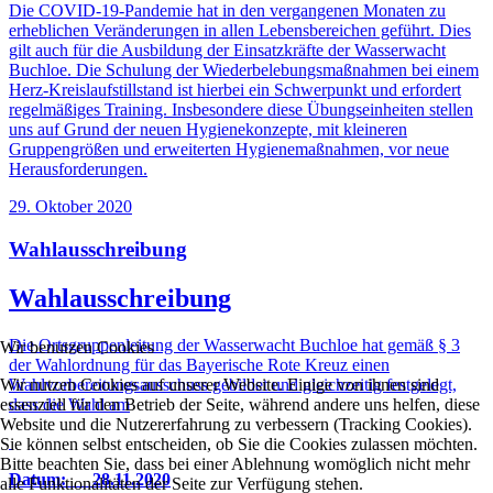
Die COVID-19-Pandemie hat in den vergangenen Monaten zu
erheblichen Veränderungen in allen Lebensbereichen geführt. Dies
gilt auch für die Ausbildung der Einsatzkräfte der Wasserwacht
Buchloe. Die Schulung der Wiederbelebungsmaßnahmen bei einem
Herz-Kreislaufstillstand ist hierbei ein Schwerpunkt und erfordert
regelmäßiges Training. Insbesondere diese Übungseinheiten stellen
uns auf Grund der neuen Hygienekonzepte, mit kleineren
Gruppengrößen und erweiterten Hygienemaßnahmen, vor neue
Herausforderungen.
29. Oktober 2020
Wahlausschreibung
Wahlausschreibung
Die Ortsgruppenleitung der Wasserwacht Buchloe hat gemäß § 3
Wir benutzen Cookies
der Wahlordnung für das Bayerische Rote Kreuz einen
Wir nutzen Cookies auf unserer Website. Einige von ihnen sind
Wahlvorbereitungsausschuss gebildet und gleichzeitig festgelegt,
essenziell für den Betrieb der Seite, während andere uns helfen, diese
dass die Wahl am
Website und die Nutzererfahrung zu verbessern (Tracking Cookies).
Sie können selbst entscheiden, ob Sie die Cookies zulassen möchten.
Bitte beachten Sie, dass bei einer Ablehnung womöglich nicht mehr
Datum: 28.11.2020
alle Funktionalitäten der Seite zur Verfügung stehen.